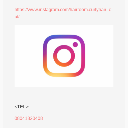
https://www.instagram.com/hairroom.curlyhair_c
ut/
<
TEL
>
08041820408