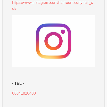
https://www.instagram.com/hairroom.curlyhair_c
ut/
<
TEL
>
08041820408