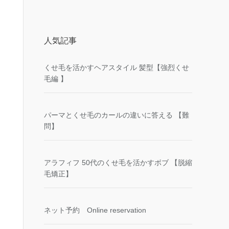
人気記事
くせ毛を活かすヘアスタイル 髪型【強烈くせ
毛編 】
パーマとくせ毛のカールの違いに答える 【難
問】
アラフィフ 50代のくせ毛を活かすボブ 【脱縮
毛矯正】
ネット予約 Online reservation