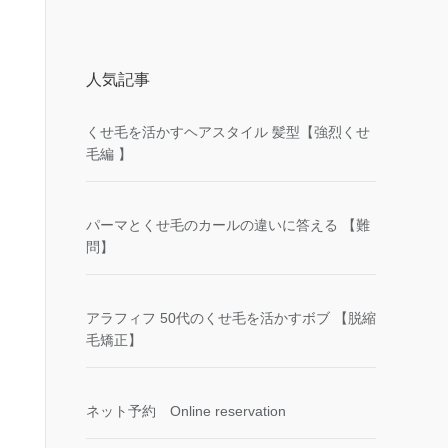
人気記事
くせ毛を活かすヘアスタイル 髪型【強烈くせ
毛編 】
パーマとくせ毛のカールの違いに答える 【難
問】
アラフィフ 50代のくせ毛を活かすボブ 【脱縮
毛矯正】
ネット予約 Online reservation