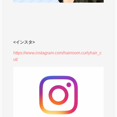
<インスタ>
https://www.instagram.com/hairroom.curlyhair_c
ut/