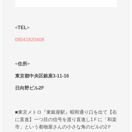
<
TEL
>
08041820408
<
住所
>
東京都中央区銀座3-11-16
日向野ビル2F
■東京メトロ『東銀座駅』昭和通り口を出て【右
に直進】一つ目の信号を渡り直進し1Ｆに「和楽
市」という着物屋さんの小さな角のビルの2Ｆ