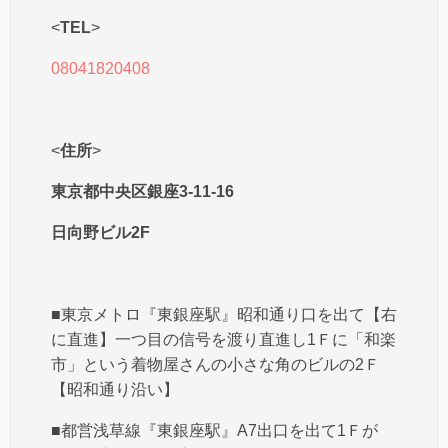
<
TEL
>
08041820408
<
住所
>
東京都中央区銀座3-11-16
日向野ビル2F
■東京メトロ『東銀座駅』昭和通り口を出て【右
に直進】一つ目の信号を渡り直進し1Ｆに「和楽
市」という着物屋さんの小さな角のビルの2Ｆ
【昭和通り沿い】
■都営浅草線『東銀座駅』A7出口を出て1Ｆが