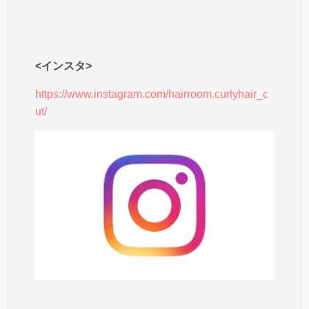
<インスタ>
https://www.instagram.com/hairroom.curlyhair_c
ut/