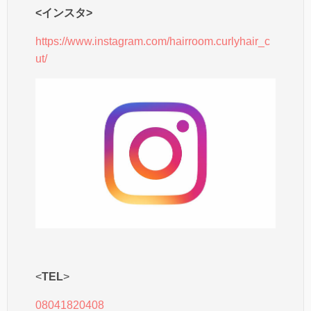
<インスタ>
https://www.instagram.com/hairroom.curlyhair_c
ut/
<
TEL
>
08041820408