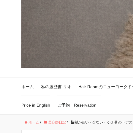
ホーム
私の履歴書 リオ
Hair Roomのニューヨーク
Price in English
ご予約 Reservation
ホーム
/
美容師日記
/
髪が細い・少ない・くせ毛 のヘア