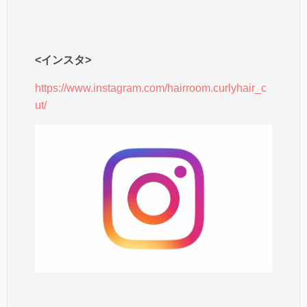
<インスタ>
https://www.instagram.com/hairroom.curlyhair_c
ut/