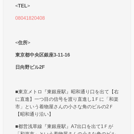
<
TEL
>
08041820408
<
住所
>
東京都中央区銀座3-11-16
日向野ビル2F
■東京メトロ『東銀座駅』昭和通り口を出て【右
に直進】一つ目の信号を渡り直進し1Ｆに「和楽
市」という着物屋さんの小さな角のビルの2Ｆ
【昭和通り沿い】
■都営浅草線『東銀座駅』A7出口を出て1Ｆが
「和楽市」という着物屋さんの小さな角のビル