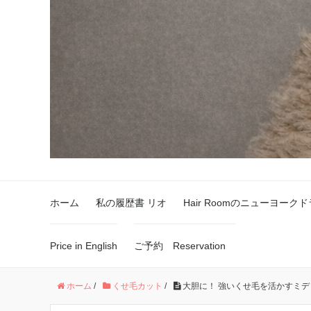
ホーム
私の履歴書 リオ
Hair Roomのニューヨーク
Price in English
ご予約 Reservation
ホーム
/
くせ毛カット
/
大胆に！ 強いくせ毛を活かすミデ