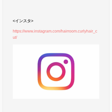
<インスタ>
https://www.instagram.com/hairroom.curlyhair_c
ut/