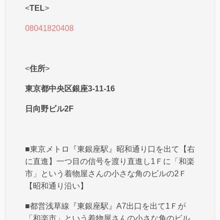
<
TEL
>
08041820408
<
住所
>
東京都中央区銀座3-11-16
日向野ビル2F
■東京メトロ『東銀座駅』昭和通り口を出て【右
に直進】一つ目の信号を渡り直進し1Ｆに「和楽
市」という着物屋さんの小さな角のビルの2Ｆ
【昭和通り沿い】
■都営浅草線『東銀座駅』A7出口を出て1Ｆが
「和楽市」という着物屋さんの小さな角のビル