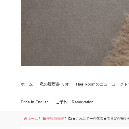
ホーム
私の履歴書 リオ
Hair Roomのニューヨーク
Price in English
ご予約 Reservation
ホーム
/
美容師日記
/
★これにて一件落着★巻き髪が華や