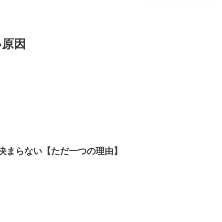
い原因
。
決まらない【ただ一つの理由】