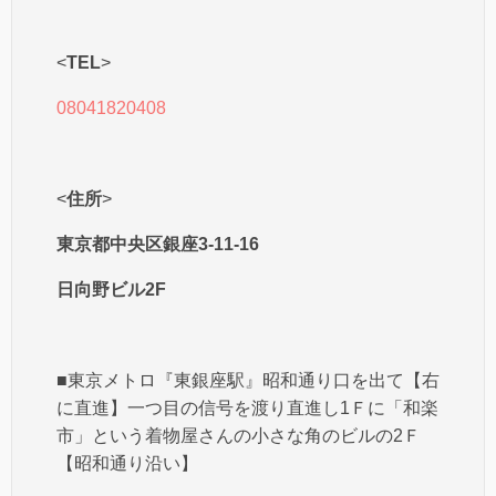
<
TEL
>
08041820408
<
住所
>
東京都中央区銀座3-11-16
日向野ビル2F
■東京メトロ『東銀座駅』昭和通り口を出て【右
に直進】一つ目の信号を渡り直進し1Ｆに「和楽
市」という着物屋さんの小さな角のビルの2Ｆ
【昭和通り沿い】