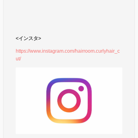
<インスタ>
https://www.instagram.com/hairroom.curlyhair_c
ut/